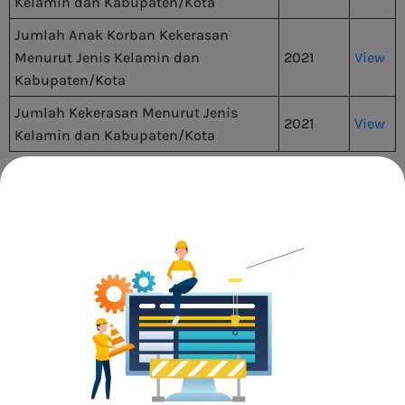
Kelamin dan Kabupaten/Kota
Jumlah Anak Korban Kekerasan
Menurut Jenis Kelamin dan
2021
View
Kabupaten/Kota
Jumlah Kekerasan Menurut Jenis
2021
View
Kelamin dan Kabupaten/Kota
Informasi selengkapnya, dapat diperoleh
dengan mengakses Sistem Informasi Gender
dan Anak (SIGA)