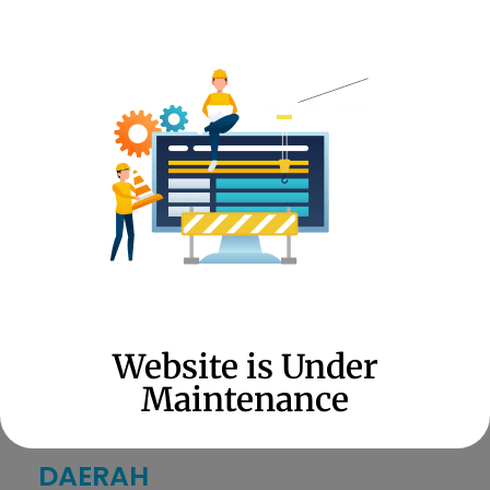
mewakili Gubernur Maluku...
Dinas P3A Gelar Rakor GT-TPPO Provinsi
Maluku
3 December 2021
Ambon, Media Center Maluku - Dinas Pemberdayaan
Perempuan dan Perlindungan...
Gubernur Harap Sekolah Dapat
Membentuk Sekolah Ramah Anak
2 December 2021
Ambon, Media Center Maluku - Staf Ahli Gubernur
Maluku Bidang...
Website is Under
Maintenance
DAERAH