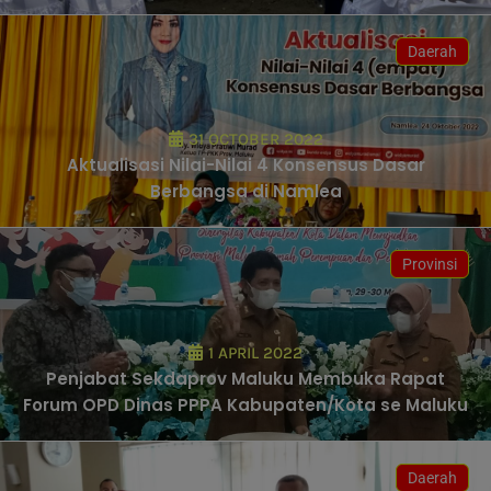
Daerah
31 OCTOBER 2022
Aktualisasi Nilai-Nilai 4 Konsensus Dasar
Berbangsa di Namlea
Provinsi
1 APRIL 2022
Penjabat Sekdaprov Maluku Membuka Rapat
Forum OPD Dinas PPPA Kabupaten/Kota se Maluku
Daerah