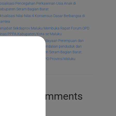
osialisasi Pencegahan Perkawinan Usia Anak di
abupaten Seram Bagian Barat
ktualisasi Nilai-Nilai 4 Konsensus Dasar Berbangsa di
amlea
enjabat Sekdaprov Maluku Membuka Rapat Forum OPD
inas PPPA Kabupaten/Kota se Maluku
unjungan dari Dinas Pemberdayaan Perempuan dan
erlindungan Anak dan Pengendalian penduduk dan
eluarga Berencana Kabupaten Seram Bagian Barat.
inas P3A Gelar Rakor GT-TPPO Provinsi Maluku
Recent Comments
o comments to show.