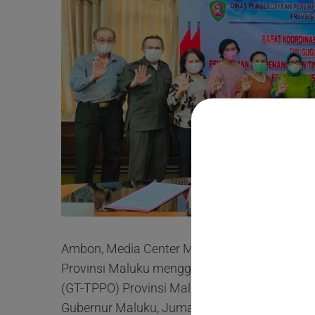
Ambon, Media Center Maluku - Dinas Pember
Provinsi Maluku menggelar Rapat Koordinas
(GT-TPPO) Provinsi Maluku Tahun 2021 yang d
Gubernur Maluku, Jumat (03/12/2021). Kadis