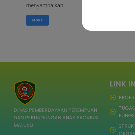
menyampaikan...
MORE
LINK I
PROFIL
TUGAS
DINAS PEMBERDAYAAN PEREMPUAN
FUNGS
DAN PERLINDUNGAN ANAK PROVINSI
MALUKU
STRUK
ORGAN