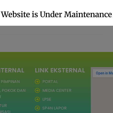
Website is Under Maintenance
NTERNAL
LINK EKSTERNAL
 PIMPINAN
PORTAL
, POKOK DAN
MEDIA CENTER
I
LPSE
TUR
SP4N LAPOR
ISASI