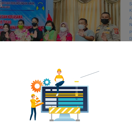
S
K
A
N
P
D
K
P
k
D
dayaan Perempuan dan Perlindungan Anak (DP3A)
i Gugus Tugas Tindak Pidana Perdagangan Orang
iselenggarakan di Ruang Rapat lantai 6 Kantor
N
 DP3A Dra. H. T. Soamole, M.Si dalam paparannya