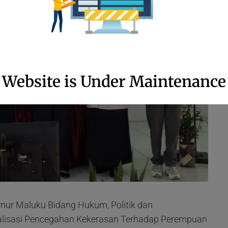
Website is Under Maintenance
rnur Maluku Bidang Hukum, Politik dan
lisasi Pencegahan Kekerasan Terhadap Perempuan