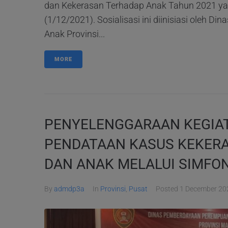
dan Kekerasan Terhadap Anak Tahun 2021 ya
(1/12/2021). Sosialisasi ini diinisiasi oleh
Anak Provinsi...
MORE
PENYELENGGARAAN KEGIAT
PENDATAAN KASUS KEKER
DAN ANAK MELALUI SIMFON
By
admdp3a
In
Provinsi
,
Pusat
Posted
1 December 20