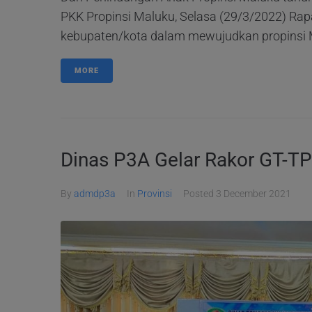
PKK Propinsi Maluku, Selasa (29/3/2022) Rap
kebupaten/kota dalam mewujudkan propinsi M
MORE
Dinas P3A Gelar Rakor GT-T
By
admdp3a
In
Provinsi
Posted
3 December 2021