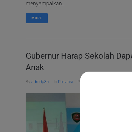
menyampaikan...
MORE
Gubernur Harap Sekolah Da
Anak
By
admdp3a
In
Provinsi
Posted
2 December 2021