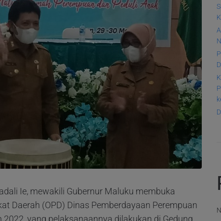
S
K
A
N
P
D
K
P
k
D
Sadali Ie, mewakili Gubernur Maluku membuka
gkat Daerah (OPD) Dinas Pemberdayaan Perempuan
N
n 2022, yang pelaksanaannya dilakukan di Gedung