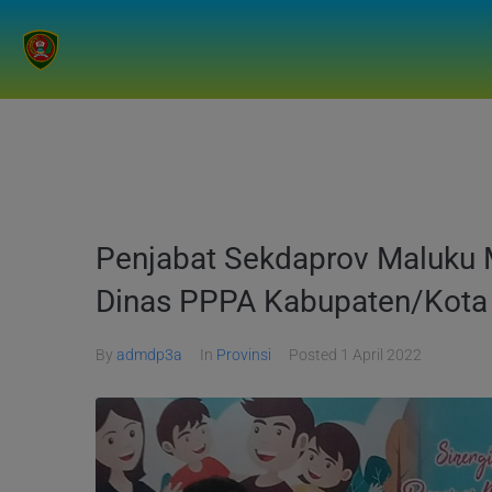
Penjabat Sekdaprov Maluku
Dinas PPPA Kabupaten/Kota
By
admdp3a
In
Provinsi
Posted
1 April 2022