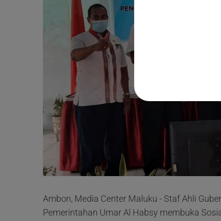
Ambon, Media Center Maluku - Staf Ahli Gube
Pemerintahan Umar Al Habsy membuka Sosia